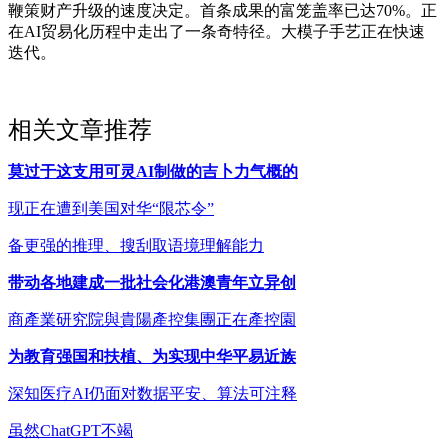
鞭策财产升级的速度决定。首条成果的富笼盖率已达70%。正
在AI贸易化历程中走出了一条奇特径。大模子手艺正在快速
迭代。
相关文章推荐
莫过于这支用可灵AI制做的吉卜力气概的
现正在遭到美国对华“限芯令”
备更强的推理、搜刮取语境理解能力
带动各地建成一批社会化港澳青年立异创
商產業研究院與貴陽產控集團正在產控園
为教育强国和扶植、为实现中华平易近族
深知医疗AI仍面对数据平安、算法可注释
虽然ChatGPT不竭