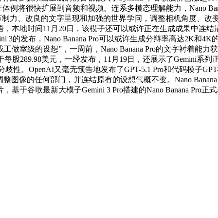
版本。这项验证体例将很快扩展到音频和视频。连系多模态理解能力，Nano
或许“以空前的节制力、改良的文字呈现和加强的世界学问，调整相机角
，本地时间11月20日，该模子还可以或许正在生成成果中连结
mini 3的发布，Nano Banana Pro可以或许生成分辩率高
做室级的设想”，一周前，Nano Banana Pro的文字衬着能力获
.03%收于每股289.98美元，一经发布，11月19日，还展示了Ge
性。OpenAI又毫无预告地发布了GPT-5.1 Pro和代码模子GPT
整图像的任何部门，并连结原有的设想气概不变。Nano Banana
歌最新大模子Gemini 3 Pro搭建的Nano Banana 