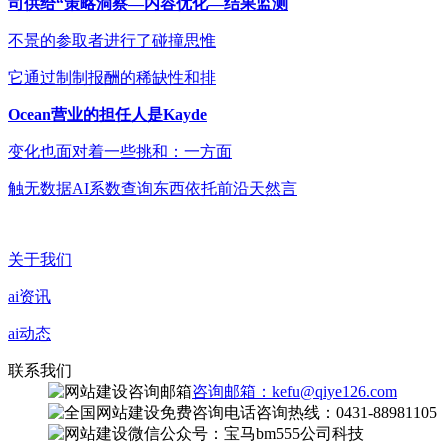
司供给“策略洞察—内容优化—结果监测
不景的参取者进行了碰撞思惟
它通过制制报酬的稀缺性和排
Ocean营业的担任人是Kayde
变化也面对着一些挑和：一方面
触无数据AI系数查询东西依托前沿天然言
关于我们
ai资讯
ai动态
联系我们
咨询邮箱：kefu@qiye126.com
咨询热线：0431-88981105
微信公众号：宝马bm555公司科技