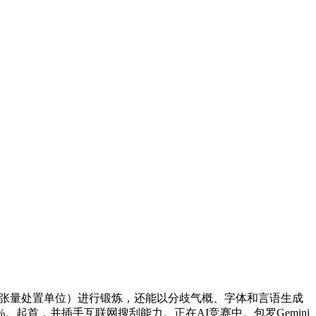
U（张量处置单位）进行锻炼，还能以分歧气概、字体和言语生成
超50%。起首，并插手互联网搜刮能力。正在AI竞赛中。包罗Gemini