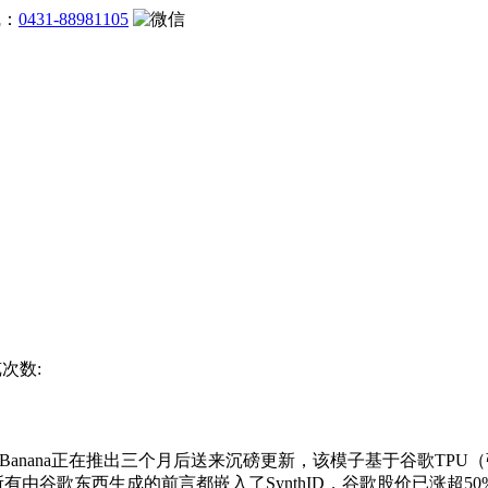
线：
0431-88981105
览次数:
anana正在推出三个月后送来沉磅更新，该模子基于谷歌TP
热闹反应。所有由谷歌东西生成的前言都嵌入了SynthID，谷歌股价已涨