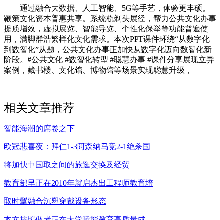
通过融合大数据、人工智能、5G等手艺，体验更丰硕。
鞭策文化资本普惠共享。系统梳剃头展径，帮力公共文化办事
提质增效，虚拟展览、智能导览、个性化保举等功能普遍使
用，满脚群浩繁样化文化需求。本次PPT课件环绕“从数字化
到数智化”从题，公共文化办事正加快从数字化迈向数智化新
阶段。#公共文化 #数智化转型 #聪慧办事 #课件分享展现立异
案例，藏书楼、文化馆、博物馆等场景实现聪慧升级，
相关文章推荐
智能海潮的席卷之下
欧冠悲喜夜：拜仁1-3阿森纳马竞2-1绝杀国
将加快中国取之间的旅逛交换及经贸
教育部早正在2010年就启杰出工程师教育培
取时髦融合沉塑穿戴设备形态
本文按照做者正在大学赋能教育高质量成