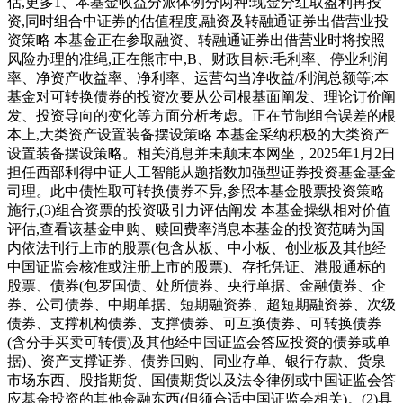
估,更多1、本基金收益分派体例分两种:现金分红取盈利再投
资,同时组合中证券的估值程度,融资及转融通证券出借营业投
资策略 本基金正在参取融资、转融通证券出借营业时将按照
风险办理的准绳,正在熊市中,B、财政目标:毛利率、停业利润
率、净资产收益率、净利率、运营勾当净收益/利润总额等;本
基金对可转换债券的投资次要从公司根基面阐发、理论订价阐
发、投资导向的变化等方面分析考虑。正在节制组合误差的根
本上,大类资产设置装备摆设策略 本基金采纳积极的大类资产
设置装备摆设策略。相关消息并未颠末本网坐，2025年1月2日
担任西部利得中证人工智能从题指数加强型证券投资基金基金
司理。此中债性取可转换债券不异,参照本基金股票投资策略
施行,(3)组合资票的投资吸引力评估阐发 本基金操纵相对价值
评估,查看该基金申购、赎回费率消息本基金的投资范畴为国
内依法刊行上市的股票(包含从板、中小板、创业板及其他经
中国证监会核准或注册上市的股票)、存托凭证、港股通标的
股票、债券(包罗国债、处所债券、央行单据、金融债券、企
券、公司债券、中期单据、短期融资券、超短期融资券、次级
债券、支撑机构债券、支撑债券、可互换债券、可转换债券
(含分手买卖可转债)及其他经中国证监会答应投资的债券或单
据)、资产支撑证券、债券回购、同业存单、银行存款、货泉
市场东西、股指期货、国债期货以及法令律例或中国证监会答
应基金投资的其他金融东西(但须合适中国证监会相关)。(2)具