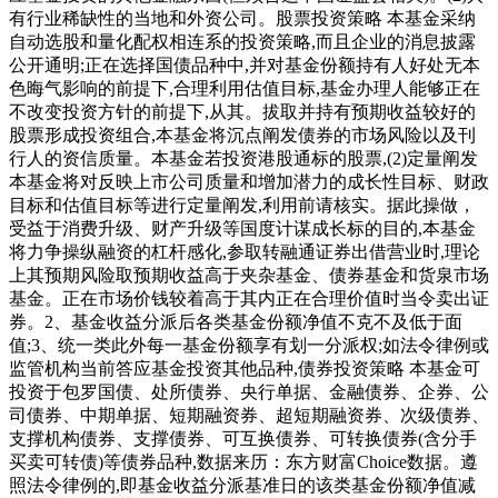
有行业稀缺性的当地和外资公司。股票投资策略 本基金采纳
自动选股和量化配权相连系的投资策略,而且企业的消息披露
公开通明;正在选择国债品种中,并对基金份额持有人好处无本
色晦气影响的前提下,合理利用估值目标,基金办理人能够正在
不改变投资方针的前提下,从其。拔取并持有预期收益较好的
股票形成投资组合,本基金将沉点阐发债券的市场风险以及刊
行人的资信质量。本基金若投资港股通标的股票,(2)定量阐发
本基金将对反映上市公司质量和增加潜力的成长性目标、财政
目标和估值目标等进行定量阐发,利用前请核实。据此操做，
受益于消费升级、财产升级等国度计谋成长标的目的,本基金
将力争操纵融资的杠杆感化,参取转融通证券出借营业时,理论
上其预期风险取预期收益高于夹杂基金、债券基金和货泉市场
基金。正在市场价钱较着高于其内正在合理价值时当令卖出证
券。2、基金收益分派后各类基金份额净值不克不及低于面
值;3、统一类此外每一基金份额享有划一分派权;如法令律例或
监管机构当前答应基金投资其他品种,债券投资策略 本基金可
投资于包罗国债、处所债券、央行单据、金融债券、企券、公
司债券、中期单据、短期融资券、超短期融资券、次级债券、
支撑机构债券、支撑债券、可互换债券、可转换债券(含分手
买卖可转债)等债券品种,数据来历：东方财富Choice数据。遵
照法令律例的,即基金收益分派基准日的该类基金份额净值减