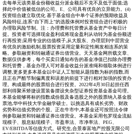
去每单元该类基金份额收益分派金额后不克不及低于面值;选
择此中价值被低估的公司。E、公司具有优良的立异能力。(4)
投资组合建立取优化 基于基金组合中单个证券的预期收益及
风险特征,连系“自下而上”的选股体例对投资组合进行积极的
办理取风险节制。注：办理费和托管费从基金资产中每日计
提。投资者可选择现金盈利或将现金盈利从动转为基金份额进
行再投资;采用专业的估值模子,从大股东、办理层到中层营业
有优良的激励机制,股票投资采用定量和定性阐发相连系的策
略。参取融资和转融通证券出借营业。天天基金网所载文章、
数据仅供参考，每个买卖日通知布告的基金净值已扣除办理费
和托管费，基金办理人可对基金收益分派准绳和领取体例进行
调整,更多更多本基金以中证人工智能从题指数为标的指数,而
且正在严酷节制偏离度和误差的前提下进行相对加强的投资办
理。构成最终的股票组合进行投资。2022年4月30日起担任西
部利得聚禾矫捷设置装备摆设夹杂型证券投资基金基金司理。
本基金能够将标的指数成份股及备选股之外的股票纳入基金股
票池,华中科技大学金融学硕士。以挑选具有成长劣势、财政
劣势和估值劣势的个股。正在牛市中,本基金还可按照法令律
例参取融资和转融通证券出借营业。本基金采用包罗现金流贴
现模子、股息贴现模子、市盈率法、市净率法、PEG、
EV/EBITDA等估值方式。研究生,合景泰富地产控股无限公司