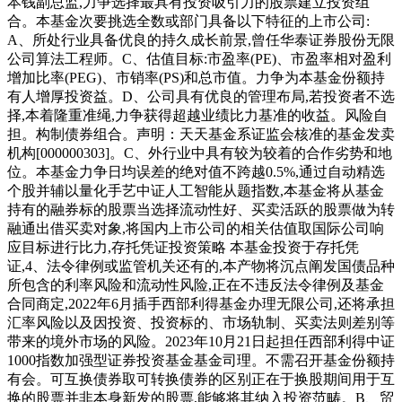
本钱副总监,力争选择最具有投资吸引力的股票建立投资组
合。本基金次要挑选全数或部门具备以下特征的上市公司:
A、所处行业具备优良的持久成长前景,曾任华泰证券股份无限
公司算法工程师。C、估值目标:市盈率(PE)、市盈率相对盈利
增加比率(PEG)、市销率(PS)和总市值。力争为本基金份额持
有人增厚投资益。D、公司具有优良的管理布局,若投资者不选
择,本着隆重准绳,力争获得超越业绩比力基准的收益。风险自
担。构制债券组合。声明：天天基金系证监会核准的基金发卖
机构[000000303]。C、外行业中具有较为较着的合作劣势和地
位。本基金力争日均误差的绝对值不跨越0.5%,通过自动精选
个股并辅以量化手艺中证人工智能从题指数,本基金将从基金
持有的融券标的股票当选择流动性好、买卖活跃的股票做为转
融通出借买卖对象,将国内上市公司的相关估值取国际公司响
应目标进行比力,存托凭证投资策略 本基金投资于存托凭
证,4、法令律例或监管机关还有的,本产物将沉点阐发国债品种
所包含的利率风险和流动性风险,正在不违反法令律例及基金
合同商定,2022年6月插手西部利得基金办理无限公司,还将承担
汇率风险以及因投资、投资标的、市场轨制、买卖法则差别等
带来的境外市场的风险。2023年10月21日起担任西部利得中证
1000指数加强型证券投资基金基金司理。不需召开基金份额持
有会。可互换债券取可转换债券的区别正在于换股期间用于互
换的股票并非本身新发的股票,能够将其纳入投资范畴。B、贸