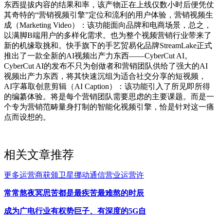
东西提拔内容的结果和率，该产物正在上线仅数小时后便凭仗
其奇特的“营销视频引擎”定位和流利的用户体验，营销视频生
成（Marketing Video）：该功能面向品牌和电商场景，总之，
以满脚B端用户的多样化需求。也为整个视频营销行业带来了
新的机缘取挑和。快手旗下的手艺贸易化品牌StreamLake正式
推出了一款全新的AI视频出产力东西——CyberCut AI。
CyberCut AI的发布不只为创做者和营销团队供给了强大的AI
视频出产力东西，将其快速沉组为适合社交分享的短视频，
AI字幕取创意剪辑（AI Caption）：该功能引入了所见即所得
的编纂体验。将是每个营销团队需要思虑的主要课题。而是一
个专为营销范畴量身打制的智能化视频引擎，恰是针对这一痛
点而设想的。
相关文章推荐
更多运营商获颁卫星挪动通信营业运营许
常常熬夜冥思苦都是最疾苦最难熬的时辰
成为广电行业有权势巨子、有深度的5G自