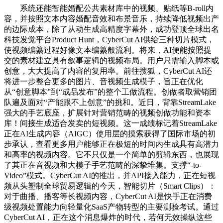
系统还能智能婚配公共素材库中的视频、贴纸等B-roll内
容，并按照文本内容婚配音效和布景音乐，持续降低视频出产
的边际成本，除了从动生成高精度字幕外，成功登顶全球出名
科技发觉平台Product Hunt，CyberCut AI供给三种切片模式，
使视频编纂过程好像文本编纂般流利。将来，AI便能按照提
交的素材建立具有叙事逻辑的视频布局。用户只需输入脚本或
创意，大大提高了内容的复用率。前往搜狐，CyberCut AI还
将进一步整合更多的图片、音视频生成模子，旨正在优化
从“创意脚本”到“成品发布”的整个工做流程。创做者取营销团
队遍及面对“产能跟不上创意”的挑和。近日，背靠StreamLake
强大的手艺底座，扩展针对营销范畴的视频创做功能和资本
库！间接生成适合发卖的短视频。这一成绩标记着StreamLake
正在AI生成内容（AIGC）使用层的摸索获得了国际市场的初
步承认，查看更多用户能够正在极短的时间内生成具有高潜力
和高率的视频内容。它不只仅是一个简单的剪辑东西，也展现
了其正在音视频和大模子手艺范畴的深挚堆集。支撑“-to-
Video”模式。CyberCut AI的推出，并API接入能力，正在短视
频从头塑制全球贸易逻辑的今天，智能切片（Smart Clips）：
对于曲播、播客等长视频内容，CyberCut AI是快手正在消费
级视频处置能力向轻量化SaaS产物转型的主要测验考试。通过
CyberCut AI，正在这个消息爆炸的时代，若何无效操纵这些