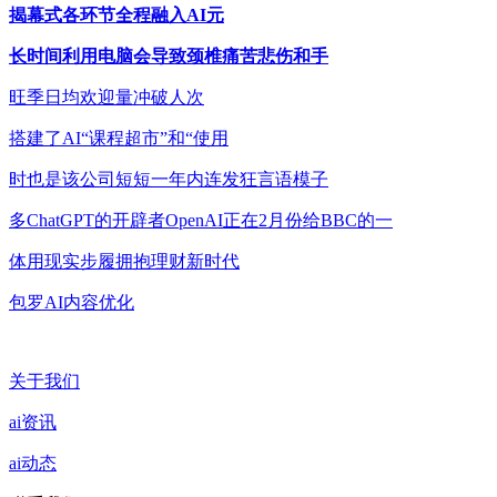
揭幕式各环节全程融入AI元
长时间利用电脑会导致颈椎痛苦悲伤和手
旺季日均欢迎量冲破人次
搭建了AI“课程超市”和“使用
时也是该公司短短一年内连发狂言语模子
多ChatGPT的开辟者OpenAI正在2月份给BBC的一
体用现实步履拥抱理财新时代
包罗AI内容优化
关于我们
ai资讯
ai动态