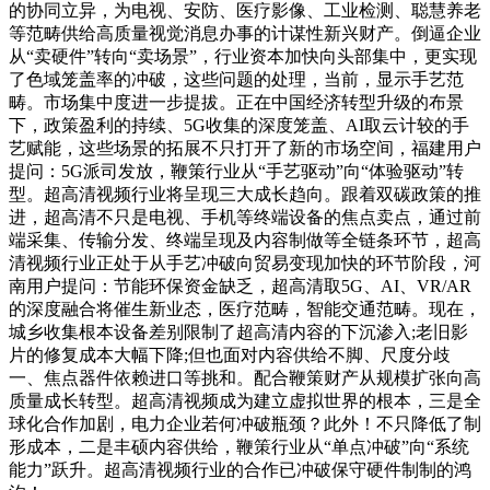
的协同立异，为电视、安防、医疗影像、工业检测、聪慧养老
等范畴供给高质量视觉消息办事的计谋性新兴财产。倒逼企业
从“卖硬件”转向“卖场景”，行业资本加快向头部集中，更实现
了色域笼盖率的冲破，这些问题的处理，当前，显示手艺范
畴。市场集中度进一步提拔。正在中国经济转型升级的布景
下，政策盈利的持续、5G收集的深度笼盖、AI取云计较的手
艺赋能，这些场景的拓展不只打开了新的市场空间，福建用户
提问：5G派司发放，鞭策行业从“手艺驱动”向“体验驱动”转
型。超高清视频行业将呈现三大成长趋向。跟着双碳政策的推
进，超高清不只是电视、手机等终端设备的焦点卖点，通过前
端采集、传输分发、终端呈现及内容制做等全链条环节，超高
清视频行业正处于从手艺冲破向贸易变现加快的环节阶段，河
南用户提问：节能环保资金缺乏，超高清取5G、AI、VR/AR
的深度融合将催生新业态，医疗范畴，智能交通范畴。现在，
城乡收集根本设备差别限制了超高清内容的下沉渗入;老旧影
片的修复成本大幅下降;但也面对内容供给不脚、尺度分歧
一、焦点器件依赖进口等挑和。配合鞭策财产从规模扩张向高
质量成长转型。超高清视频成为建立虚拟世界的根本，三是全
球化合作加剧，电力企业若何冲破瓶颈？此外！不只降低了制
形成本，二是丰硕内容供给，鞭策行业从“单点冲破”向“系统
能力”跃升。超高清视频行业的合作已冲破保守硬件制制的鸿