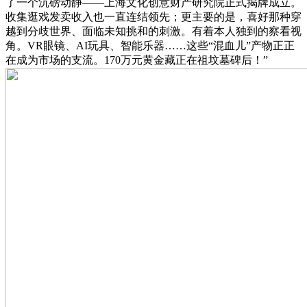
了一个沉磅动静——上海文化创意财产研究院正式揭牌成立。
收集逛戏发卖收入也一直连结领先；更主要的是，喜好那种穿
越到分歧世界、面临未知挑和的刺激。有着本人独到的察看视
角。VR眼镜、AI玩具、智能乐器……这些“混血儿”产物正正
在成为市场的支流。170万元黄金藏正在祖坟墓碑后！”