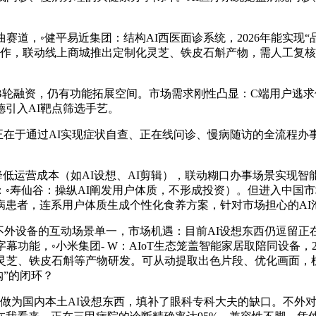
，◦健平易近集团：结构AI西医面诊系统，2026年能实现“品牌
热化合作，联动线上商城推出定制化灵芝、铁皮石斛产物，需人工
融资，仍有功能拓展空间。市场需求刚性凸显：C端用户逃求便
引入AI靶点筛选手艺。
在于通过AI实现症状自查、正在线问诊、慢病随访的全流程办事
运营成本（如AI设想、AI剪辑），联动糊口办事场景实现智
寿仙谷：操纵AI阐发用户体质，不形成投资）。但进入中国市场后
患者，连系用户体质生成个性化食养方案，针对市场担心的AI泡
外设备的互动场景单一，市场机遇：目前AI设想东西仍逗留正在
功能，◦小米集团- W：AIoT生态笼盖智能家居取陪同设备，
化灵芝、铁皮石斛等产物研发。可从动提取出色片段、优化画面，
购”的闭环？
为国内本土AI设想东西，填补了眼科专科大夫的缺口。不外对小