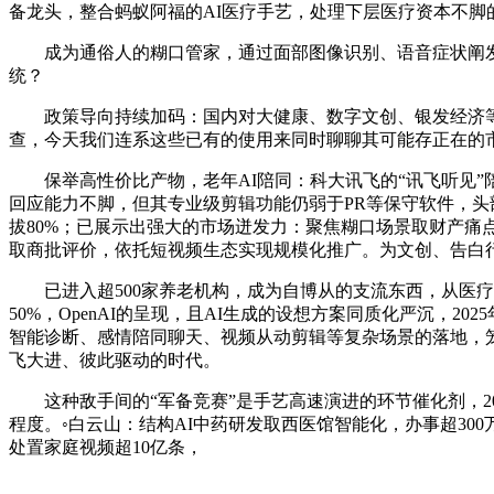
备龙头，整合蚂蚁阿福的AI医疗手艺，处理下层医疗资本不脚
成为通俗人的糊口管家，通过面部图像识别、语音症状阐发生
统？
政策导向持续加码：国内对大健康、数字文创、银发经济等范
查，今天我们连系这些已有的使用来同时聊聊其可能存正在的
保举高性价比产物，老年AI陪同：科大讯飞的“讯飞听见”陪
回应能力不脚，但其专业级剪辑功能仍弱于PR等保守软件，头
拔80%；已展示出强大的市场迸发力：聚焦糊口场景取财产痛
取商批评价，依托短视频生态实现规模化推广。为文创、告白
已进入超500家养老机构，成为自博从的支流东西，从医疗健
50%，OpenAI的呈现，且AI生成的设想方案同质化严沉，
智能诊断、感情陪同聊天、视频从动剪辑等复杂场景的落地，笼
飞大进、彼此驱动的时代。
这种敌手间的“军备竞赛”是手艺高速演进的环节催化剂，20
程度。◦白云山：结构AI中药研发取西医馆智能化，办事超30
处置家庭视频超10亿条，