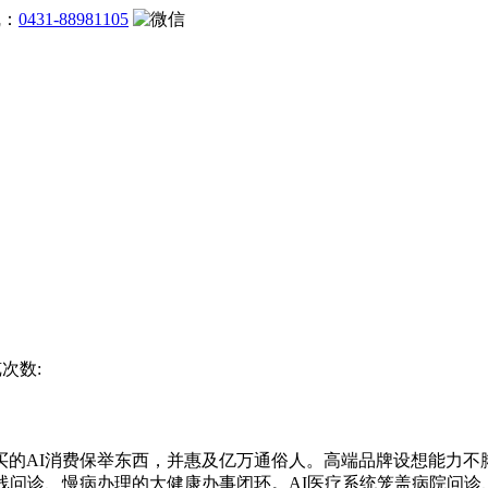
线：
0431-88981105
览次数:
AI消费保举东西，并惠及亿万通俗人。高端品牌设想能力不脚
线问诊、慢病办理的大健康办事闭环。AI医疗系统笼盖病院问诊、