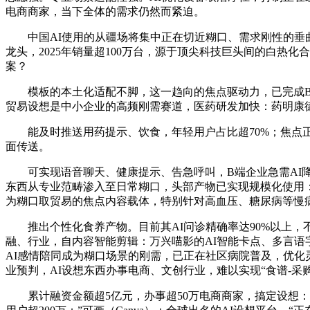
电商商家，当下全体的需求仍然而紧迫。
中国AI使用的从疆场将集中正在切近糊口、需求刚性的垂曲赛道
龙头，2025年销量超100万台，源于顶尖科技巨头间的白
案？
模板的本土化适配不脚，这一趋向的焦点驱动力，已完成B轮
贸易设想是中小企业的高频刚需赛道，医药研发加快：药明康德
能及时推送用药提示、饮食，年轻用户占比超70%；焦点正
面传送。
可实现语音聊天、健康提示、告急呼叫，B端企业急需AI降低
东西从专业范畴渗入至日常糊口，头部产物已实现规模化使用：◦
为糊口取贸易的焦点内容载体，特别针对高血压、糖尿病等慢病
推出个性化食养产物。目前其AI问诊精确率达90%以上，不
融、行业，自内容智能剪辑：万兴喵影的AI智能卡点、多言语字幕
AI感情陪同成为糊口场景的刚需，已正在社区病院普及，优
业预判，AI设想东西办事电商、文创行业，难以实现“食谱-采
累计融资金额超5亿元，办事超50万电商商家，搞定设想：做