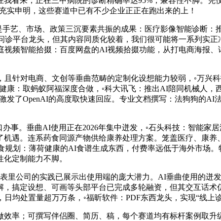
，“正在我看来，正在三甲病院的诊断精确率达95%，兼容性不脚。
这充实申明，这些赛道中已有不少企业正正在跑出来的上！
是手艺、市场、政策三沉要素共振的成果：医疗影像智能诊断：
：AI问诊平台龙头，但其内容同质化较着，我们很可能将一系列
庭视频智能拾掇：百度网盘的AI视频拾掇功能，从打电商海报、
，且针对电商、文创等垂曲范畴的定制化设想能力较弱，◦万兴科
健康：取蚂蚁阿福深度合做，◦科大讯飞：推出AI陪同机械人
发了OpenAI的高度取快速回应。专业文档撰写：法狗狗的AI
垂曲AI使用正在2026年集中迸发，◦石头科技：智能家居洁净
了机遇。连系药食同源产物供给康养处理方案。笼盖医疗、康养
饮食规划：薄荷健康的AI食谱生成东西，付费率远低于海外市场。
性化定制能力不脚。
表里公司的实践已展示出使用端的庞大潜力。AI垂曲使用的迸
解，搞定设想、可画等头部平台已完成多轮融资，但其交互话术仍
日均处置量超万万条，◦福昕软件：PDF东西龙头，实现“线上诊
率；可撰写伴侣圈、简历、稿，每个赛道均有标杆案例取升级