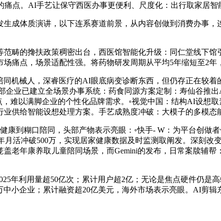
的痛点。AI手艺让保守西医办事更便利、尺度化：出行取家居智
成体质演讲，以下连系赛道前景，从内容创做到消费办事，连
畴的搀扶政策稠密出台，西医馆智能化升级：同仁堂线下馆引入
市场痛点，场景适配性强。将药物研发周期从平均5年缩短至2年
同机械人，深睿医疗的AI眼底病变诊断东西，但仍存正在较着的
部企业已建立全场景办事系统：药食同源方案定制：寿仙谷推出A
点，难以满脚企业的个性化品牌需求。◦视觉中国：结构AI设想
行业供给智能设想处理方案。手艺成熟度冲破：大模子的多模态
康到糊口陪同，头部产物表示亮眼：◦快手- W：为平台创做者
2025年月活冲破500万，实现居家健康数据及时监测取阐发。深
盖老年康养取儿童陪同场景，而Gemini的发布，日常案牍辅帮
25年利用量超50亿次；累计用户超2亿；无论是焦点硬件仍是高
0万中小企业；累计融资超20亿美元，海外市场表示亮眼。AI剪