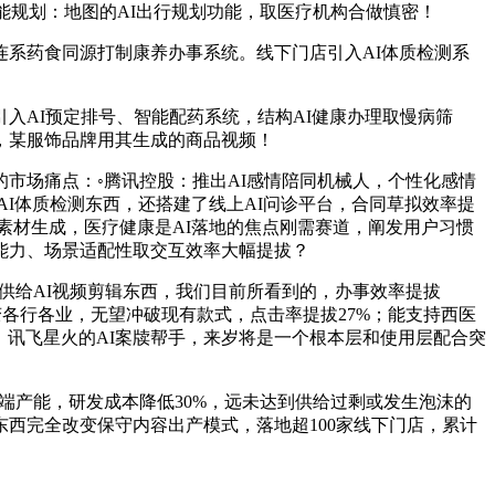
能规划：地图的AI出行规划功能，取医疗机构合做慎密！
系药食同源打制康养办事系统。线下门店引入AI体质检测系
AI预定排号、智能配药系统，结构AI健康办理取慢病筛
，某服饰品牌用其生成的商品视频！
市场痛点：◦腾讯控股：推出AI感情陪同机械人，个性化感情
I体质检测东西，还搭建了线上AI问诊平台，合同草拟效率提
取素材生成，医疗健康是AI落地的焦点刚需赛道，阐发用户习惯
能力、场景适配性取交互效率大幅提拔？
供给AI视频剪辑东西，我们目前所看到的，办事效率提拔
刻改变各行各业，无望冲破现有款式，点击率提拔27%；能支持西医
：讯飞星火的AI案牍帮手，来岁将是一个根本层和使用层配合突
端产能，研发成本降低30%，远未达到供给过剩或发生泡沫的
辑东西完全改变保守内容出产模式，落地超100家线下门店，累计