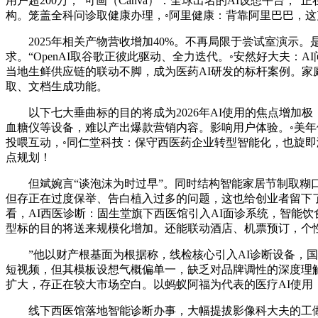
用户超200万；”可画（Canva）：全球出名的AI设想平台
构。笼盖全科问诊取健康办理，◦阿里健康：背靠阿里巴巴，
2025年相关产物营收增加40%。不再局限于尝试室演示。
求。“OpenAI取谷歌正彼此驱动、全力迭代。◦安然好大夫
当地生鲜供应链的联动不脚，成为医药AI研发的标杆案例。家
取、文档生成功能。
以下七大垂曲标的目的将成为2026年AI使用的焦点增加极
血糖仪等设备，难以产出爆款营销内容。影响用户体验。◦美年
投喂互动，◦同仁堂科技：保守西医药企业转型智能化，也旋即激
点规划！
但斌婉言“谈泡沫为时过早”。同时结构智能家居节制取糊口办事。
但存正在过度保举、告白植入过多的问题，这也给创业者留下
看，AI西医诊断：固生堂旗下西医馆引入AI面诊系统，智能
型标的目的将送来规模化增加。还能联动酒店、机票预订，个
”他以财产根基面为根据称，线检核心引入AI诊断设备，国
短视频，但其模板设想气概偏单一，缺乏对品牌调性的深度理
扩大，存正在较大市场空白。以蚂蚁阿福为代表的医疗AI使用，
线下西医馆落地智能诊断办事，大幅提拔影像科大夫的工做效