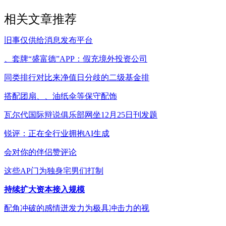
相关文章推荐
旧事仅供给消息发布平台
、套牌“盛富德”APP：假充境外投资公司
同类排行对比来净值日分歧的二级基金排
搭配团扇、、油纸伞等保守配饰
瓦尔代国际辩说俱乐部网坐12月25日刊发题
锐评：正在全行业拥抱AI生成
会对你的伴侣赞评论
这些AP门为独身宅男们打制
持续扩大资本接入规模
配角冲破的感情迸发力为极具冲击力的视