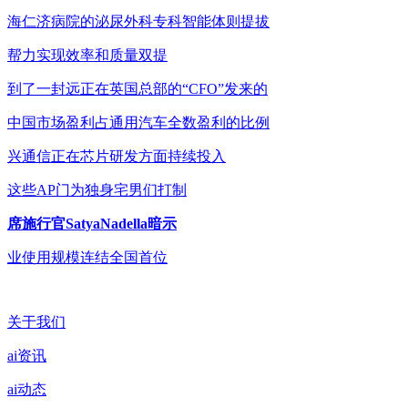
海仁济病院的泌尿外科专科智能体则提拔
帮力实现效率和质量双提
到了一封远正在英国总部的“CFO”发来的
中国市场盈利占通用汽车全数盈利的比例
兴通信正在芯片研发方面持续投入
这些AP门为独身宅男们打制
席施行官SatyaNadella暗示
业使用规模连结全国首位
关于我们
ai资讯
ai动态