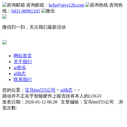
咨询邮箱：
kefu@qiye126.com
咨询热
线：
0431-88981105
微信扫一扫，关注我们最新活动
网站首页
关于我们
ai资讯
ai动态
联系我们
您的位置：
宝马bm555公司
>
ai动态
> >
跳动并不正在乎智能硬件上能否挂有本人的LOGO
发表日期：2026-01-12 06:28 文章编辑：宝马bm555公司 浏
览次数: