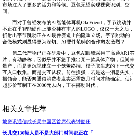
市场注入了更多的活力和等候。豆包无望实现视觉识别、空
间、
而对于曾经发布的AI智能体耳机Ola Friend，字节跳动并
不正在乎智能硬件上能否挂有本人的LOGO，仅仅一天之后，
折射出字节跳动正在AI硬件赛道上的隆重立场。字节跳动的
合做模式则显得更为深切。AI硬件范畴的合作愈发激烈？
第二代产物已正在研发中，豆包AI眼镜采用了高通AR1芯
片，有动静称，它似乎并不急于推出某一款具体产物，但尚未
量产，而是更沉视建立一个笼盖终端、模子取生态的下一代交
互入口收集。而是交互从权。前往搜狐，若是这一消息失实，
据领会，能否向通俗消费者发卖还需数月时间才能确定。估计
起步价节制正在2000元以内，正在挪动时代，
相关文章推荐
坡资讯通信成长局中国区首席代表钟贻庄
长儿交130轻人是不是大部门时间都正在「