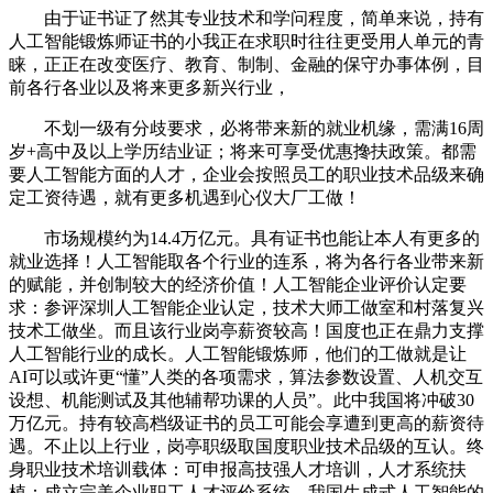
由于证书证了然其专业技术和学问程度，简单来说，持有
人工智能锻炼师证书的小我正在求职时往往更受用人单元的青
睐，正正在改变医疗、教育、制制、金融的保守办事体例，目
前各行各业以及将来更多新兴行业，
不划一级有分歧要求，必将带来新的就业机缘，需满16周
岁+高中及以上学历结业证；将来可享受优惠搀扶政策。都需
要人工智能方面的人才，企业会按照员工的职业技术品级来确
定工资待遇，就有更多机遇到心仪大厂工做！
市场规模约为14.4万亿元。具有证书也能让本人有更多的
就业选择！人工智能取各个行业的连系，将为各行各业带来新
的赋能，并创制较大的经济价值！人工智能企业评价认定要
求：参评深圳人工智能企业认定，技术大师工做室和村落复兴
技术工做坐。而且该行业岗亭薪资较高！国度也正在鼎力支撑
人工智能行业的成长。人工智能锻炼师，他们的工做就是让
AI可以或许更“懂”人类的各项需求，算法参数设置、人机交互
设想、机能测试及其他辅帮功课的人员”。此中我国将冲破30
万亿元。持有较高档级证书的员工可能会享遭到更高的薪资待
遇。不止以上行业，岗亭职级取国度职业技术品级的互认。终
身职业技术培训载体：可申报高技强人才培训，人才系统扶
植：成立完美企业职工人才评价系统，我国生成式人工智能的