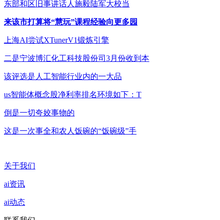
东部和区旧事讲话人施毅陆军大校当
来该市打算将“慧玩”课程经验向更多园
上海AI尝试XTunerV1锻炼引擎
二是宁波博汇化工科技股份司3月份收到本
该评选是人工智能行业内的一大品
us智能体概念股净利率排名环境如下：T
倒是一切夸姣事物的
这是一次事全和农人饭碗的“饭碗级”手
关于我们
ai资讯
ai动态