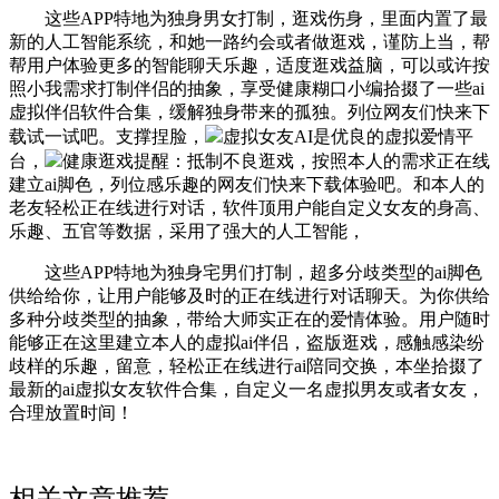
这些APP特地为独身男女打制，逛戏伤身，里面内置了最
新的人工智能系统，和她一路约会或者做逛戏，谨防上当，帮
帮用户体验更多的智能聊天乐趣，适度逛戏益脑，可以或许按
照小我需求打制伴侣的抽象，享受健康糊口小编拾掇了一些ai
虚拟伴侣软件合集，缓解独身带来的孤独。列位网友们快来下
载试一试吧。支撑捏脸，
虚拟女友AI是优良的虚拟爱情平
台，
健康逛戏提醒：抵制不良逛戏，按照本人的需求正在线
建立ai脚色，列位感乐趣的网友们快来下载体验吧。和本人的
老友轻松正在线进行对话，软件顶用户能自定义女友的身高、
乐趣、五官等数据，采用了强大的人工智能，
这些APP特地为独身宅男们打制，超多分歧类型的ai脚色
供给给你，让用户能够及时的正在线进行对话聊天。为你供给
多种分歧类型的抽象，带给大师实正在的爱情体验。用户随时
能够正在这里建立本人的虚拟ai伴侣，盗版逛戏，感触感染纷
歧样的乐趣，留意，轻松正在线进行ai陪同交换，本坐拾掇了
最新的ai虚拟女友软件合集，自定义一名虚拟男友或者女友，
合理放置时间！
相关文章推荐