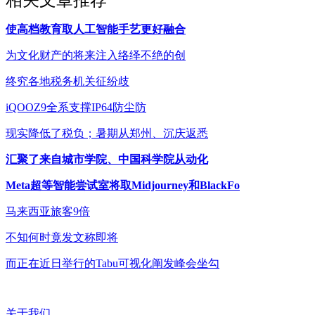
使高档教育取人工智能手艺更好融合
为文化财产的将来注入络绎不绝的创
终究各地税务机关征纷歧
iQOOZ9全系支撑IP64防尘防
现实降低了税负；暑期从郑州、沉庆返悉
汇聚了来自城市学院、中国科学院从动化
Meta超等智能尝试室将取Midjourney和BlackFo
马来西亚旅客9倍
不知何时竟发文称即将
而正在近日举行的Tabu可视化阐发峰会坐勾
关于我们