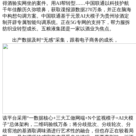
得酒验实网坐的案件。用AI帮转型……中国联通以科技护航
千年佳酿历久弥喷鼻，获取谍报源数据270万条，并正在脑海
中构想勾调方案。中国联通基于元景AI大模子为贵州珍酒定
制开辟专属智能勾调系统。正在5G专网的支持下，帮力服拆
纺织业转型成长。五粮液集团是一家以酒业为焦点。
出产数据及时“无感”采集，跟着电子商务的成长，
该平台采用“一数据核心+三大工做网端+N个监视模子+AI大模
子”总体架构，二维码验线万条；将分歧批次、分歧轮次、分
歧窖池的基酒取调味酒进行艺术性的融合，但也存正在较着局