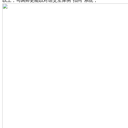
以上，勾调师更能以对话交互体例“扣问”系统，