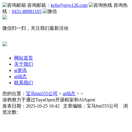
咨询邮箱：
kefu@qiye126.com
咨询热
线：
0431-88981105
微信扫一扫，关注我们最新活动
网站首页
关于我们
ai资讯
ai动态
联系我们
您的位置：
宝马bm555公司
>
ai动态
> >
涂鸦努力于通过TuyaOpen开源框架和AIAgent
发表日期：2025-10-25 16:42 文章编辑：宝马bm555公司 浏
览次数: