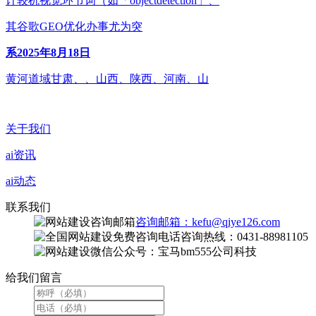
计较机视觉环节词（如「objectdetection」、
其谷歌GEO优化办事尤为突
系2025年8月18日
黄河道域甘肃、、山西、陕西、河南、山
关于我们
ai资讯
ai动态
联系我们
咨询邮箱：kefu@qiye126.com
咨询热线：0431-88981105
微信公众号：宝马bm555公司科技
给我们留言