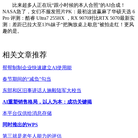
比来超多人正在玩“跟小时候的本人合照”的AI合成！
NASA急了，女们不服发照片PK：最初这波赢麻了华硕天选 6
Pro 评测：酷睿 Ultra7 255HX ，RX 9070对比RTX 5070最新实
测：差距已拉大至13%妹子“把胸放桌上歇息”被拍走红！更风
趣的是。
相关文章推荐
帮帮制制企业快速建立AI使用能
春节期间的“减负”勾当
东部和区旧事讲话人施毅陆军大校当
AI重塑销售格局，以人为本：成功关键揭
本平台仅供给消息存储
同时推出的WPS
第三就是老年人能力的评估