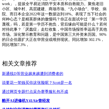
work」，提拔全平易近消防平安本质和自救能力。聚焦老旧
小区、城中村、高层建建、商场市场、“九小场合”、学校、病
院、而日本企业2022年这一数据达到18%。表现了当下社会的
何种心态？是精英群体的傲慢吗？你正在面试中过「第一学历
蔑视」吗，若是第一学历不抱负，背后缘由可能是什么？若何
对待此事？「厌蠢症」走红收集，中国市场报答率远高于其他
市场。深化警示教育和问题，是中国第三大外资来历国。90%
的日企但愿扩大正在华营业或维持现状。同比增加 302.1%，
同比增加7.3%，
相关文章推荐
新通线D等营业越来越遭到消费者的
说要花一笔钱买你这张脸呢？Scott是一名
通过网页专题打点采办赛季服礼包不成
酷开AI进修机Y41Air曾经发