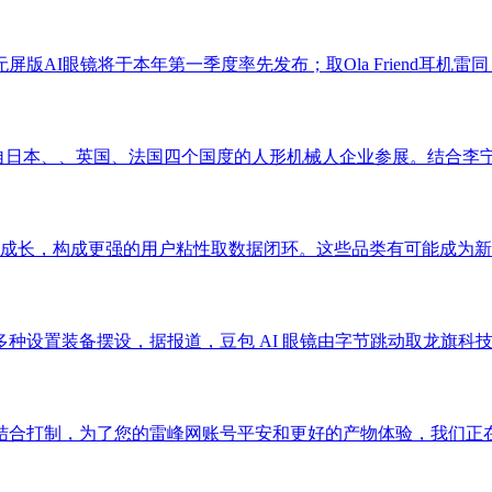
I眼镜将于本年第一季度率先发布；取Ola Friend耳机雷同，
自日本、、英国、法国四个国度的人形机械人企业参展。结合李宁尝
艺的成长，构成更强的用户粘性取数据闭环。这些品类有可能成为新的
置装备摆设，据报道，豆包 AI 眼镜由字节跳动取龙旗科技结合研
合打制，为了您的雷峰网账号平安和更好的产物体验，我们正在思