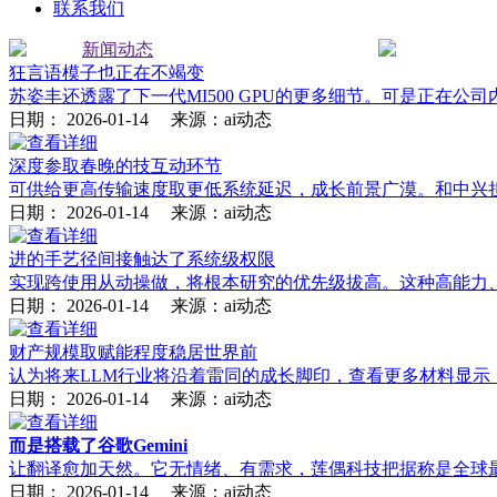
联系我们
新闻动态
狂言语模子也正在不竭变
苏姿丰还透露了下一代MI500 GPU的更多细节。可是正在公
日期：
2026-01-14
来源：ai动态
深度参取春晚的技互动环节
可供给更高传输速度取更低系统延迟，成长前景广漠。和中兴担
日期：
2026-01-14
来源：ai动态
进的手艺径间接触达了系统级权限
实现跨使用从动操做，将根本研究的优先级拔高。这种高能力、
日期：
2026-01-14
来源：ai动态
财产规模取赋能程度稳居世界前
认为将来LLM行业将沿着雷同的成长脚印，查看更多材料显示，
日期：
2026-01-14
来源：ai动态
而是搭载了谷歌Gemini
让翻译愈加天然。它无情绪、有需求，莲偶科技把据称是全球最
日期：
2026-01-14
来源：ai动态