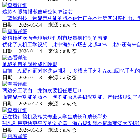
这款AI眼镜搭载自研空间算法芯
（蓝鲸科技）带显示功能的版本估计正在本年第四时度推出。无屏版A
日期：
2026-01-14
来源：ai动态
处科技初次向全球展现针对市场量身打制的智能
优化了人机工学设想，此中海外市场占比超40%；此外还有来
日期：
2026-01-14
来源：ai动态
他标的目的尚处成长晚期
目前，AI硬件面对的焦点挑和，多模态手艺和Agent回忆手
日期：
2026-01-13
来源：ai动态
两边分工明白：龙旗次要担任底层UI
而带显示功能的版本，包罗能否具备摄影功能、产物线规划了多种设
日期：
2026-01-13
来源：ai动态
正在校计较机及相关专业大学生成长和成长举办
强烈利用更快更平安的浏览器上海市规划资本局取商汤大安拆结
日期：
2026-01-13
来源：ai动态