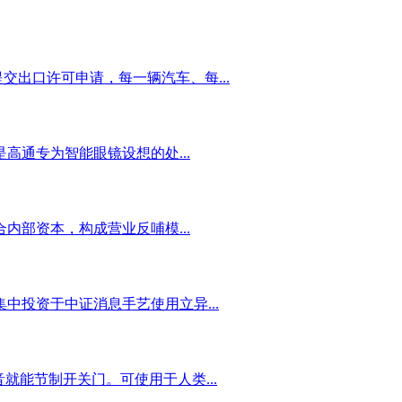
交出口许可申请，每一辆汽车、每...
通专为智能眼镜设想的处...
部资本，构成营业反哺模...
中投资于中证消息手艺使用立异...
能节制开关门。可使用于人类...