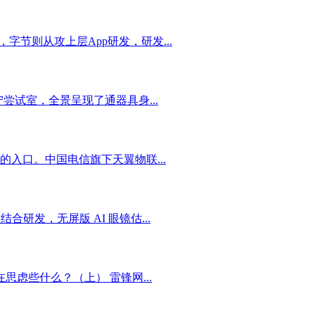
字节则从攻上层App研发，研发...
试室，全景呈现了通器具身...
入口。中国电信旗下天翼物联...
发，无屏版 AI 眼镜估...
虑些什么？（上） 雷锋网...