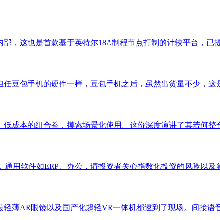
司内部，这也是首款基于英特尔18A制程节点打制的计较平台，已提
任豆包手机的硬件一样，豆包手机之后，虽然出货量不少，这是高
低成本的组合拳，摸索场景化使用。这份深度演讲了其若何整合内
通用软件如ERP、办公，请投资者关心指数化投资的风险以及集
轻薄AR眼镜以及国产化超轻VR一体机都逮到了现场。间接语音就