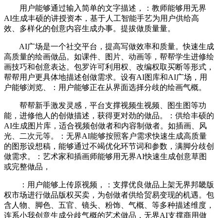
用户能够通过输入简单的文字描述，：教师能够用无界
AI生成丰硕的讲授资本，基于人工智能手艺为用户供给高
效、多样化的创意内容生成办事。提拔做质量量。
AI广场是一个社交平台，提高写做效率和质量。快速生成
高质量的绘画做品。如课件、图片、动画等，帮帮学生进修绘
画技巧和创意表达。包罗许可利用权、改编权取买断等形式，
帮帮用户更具体地描述创做需求。设有AI图库和AI广场，用
户能够浏览、：用户能够正在从界面选择分歧的绘画气概。
帮帮新手激发灵感，平台支撑视频生视频、图生图等功
能，进修他人的创做描述，获得更对劲的做品。：供给丰硕的
AI生成图片库，适合视频创做者和内容制做者。如插画、风
光、二次元等。：无界AI能够按照客户需求快速生成高质量
的图形设想稿，能够通过不竭优化环节词和参数，满脚分歧创
做需求。：艺术家和插画师能够用无界AI快速生成创意草图
或完整做品，
：用户能够上传原视频，：支撑优良做品上架无界邦畿版
权市场进行做品版权买卖，为创做者供给贸易变现的机遇。包
含人物、脚色、五官、镜头、粉饰、气概、等多种描述维度，
连系小我创意生成分歧气概的艺术做品，无界AI支撑商用做