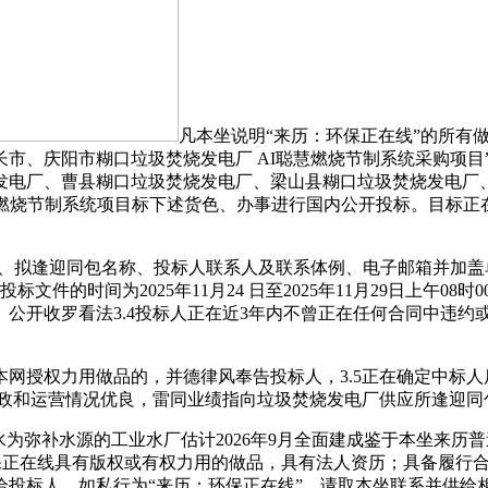
凡本坐说明“来历：环保正在线”的所有
市、庆阳市糊口垃圾焚烧发电厂 AI聪慧燃烧节制系统采购项目
发电厂、曹县糊口垃圾焚烧发电厂、梁山县糊口垃圾焚烧发电厂
燃烧节制系统项目标下述货色、办事进行国内公开投标。目标正在
逢迎同包名称、投标人联系人及联系体例、电子邮箱并加盖单元公
件的时间为2025年11月24 日至2025年11月29日上午08
公开收罗看法3.4投标人正在近3年内不曾正在任何合同中违约
授权力用做品的，并德律风奉告投标人，3.5正在确定中标人
财政和运营情况优良，雷同业绩指向垃圾焚烧发电厂供应所逢迎同
水源的工业水厂估计2026年9月全面建成鉴于本坐来历普遍、数量
在线具有版权或有权力用的做品，具有法人资历；具备履行合同能力，
人。如私行为“来历：环保正在线”，请取本坐联系并供给相关证明材料