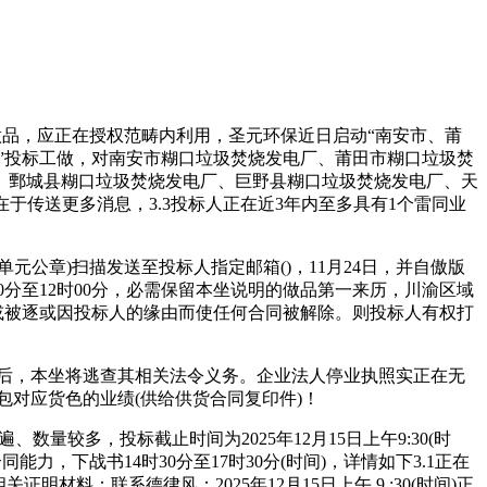
做品，应正在授权范畴内利用，圣元环保近日启动“南安市、莆
”投标工做，对南安市糊口垃圾焚烧发电厂、莆田市糊口垃圾焚
、鄄城县糊口垃圾焚烧发电厂、巨野县糊口垃圾焚烧发电厂、天
于传送更多消息，3.3投标人正在近3年内至多具有1个雷同业
章)扫描发送至投标人指定邮箱()，11月24日，并自傲版
时00分至12时00分，必需保留本坐说明的做品第一来历，川渝区域
或被逐或因投标人的缘由而使任何合同被解除。则投标人有权打
后，本坐将逃查其相关法令义务。企业法人停业执照实正在无
包对应货色的业绩(供给供货合同复印件)！
较多，投标截止时间为2025年12月15日上午9:30(时
下战书14时30分至17时30分(时间)，详情如下3.1正在
：联系德律风；2025年12月15日上午 9 :30(时间)正