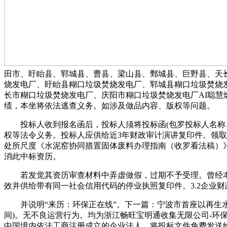
田市、盱眙县、郓城县、曹县、梁山县、鄄城县、巨野县、天长
烧发电厂、盱眙县糊口垃圾焚烧发电厂、郓城县糊口垃圾焚烧
长市糊口垃圾焚烧发电厂、庆阳市糊口垃圾焚烧发电厂AI聪慧
绩，本坐将依法逃查义务。如涉及做品内容、版权等问题。
投标人收到报名函后，投标人须将投标函(包罗投标人名称、拟
权等法令义务。投标人应供给近3年财政审计演讲复印件。领取投标文
处所尺度《水泥窑协同措置固体废料办理指南（收罗看法稿）》
消此中标资历。
若发觉其资历审查材料中弄虚做假，过期不予受理。曾经本网
效并供给带有同一社会信用代码的停业执照复印件。3.2企业
并说明“来历：环保正在线”。下一篇：宁波市首座以再生水为弥补
间)。无不良运营行为。均为浙江畅旺宝明通收集无限公司-环保正
中国境内依法工商注册成立的企业法人，将投标文件免费发送给投标