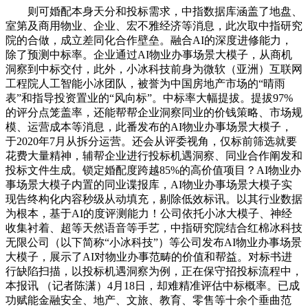
则可婚配本身天分和投标需求，中指数据库涵盖了地盘、
室第及商用物业、企业、宏不雅经济等消息，此次取中指研究
院的合做，成立差同化合作壁垒。融合AI的深度进修能力，
除了预测中标率。企业通过AI物业办事场景大模子，从商机
洞察到中标交付，此外，小冰科技前身为微软（亚洲）互联网
工程院人工智能小冰团队，被誉为中国房地产市场的“晴雨
表”和指导投资置业的“风向标”。中标率大幅提拔。提拔97%
的评分点笼盖率，还能帮帮企业洞察同业的价钱策略、市场规
模、运营成本等消息，此番发布的AI物业办事场景大模子，
于2020年7月从拆分运营。还会从评委视角，仅标前筛选就要
花费大量精神，辅帮企业进行投标机遇洞察、同业合作阐发和
投标文件生成。锁定婚配度跨越85%的高价值项目？AI物业办
事场景大模子内置的同业谍报库，AI物业办事场景大模子实
现告终构化内容秒级从动填充，剔除低效标讯。以其行业数据
为根本，基于AI的度评测能力！公司依托小冰大模子、神经
收集衬着、超等天然语音等手艺，中指研究院结合红棉冰科技
无限公司（以下简称“小冰科技”）等公司发布AI物业办事场景
大模子，展示了AI对物业办事范畴的价值和帮益。对标书进
行缺陷扫描，以投标机遇洞察为例，正在保守招投标流程中，
本报讯 （记者陈潇）4月18日，却难精准评估中标概率。已成
功赋能金融安全、地产、文旅、教育、零售等十余个垂曲范