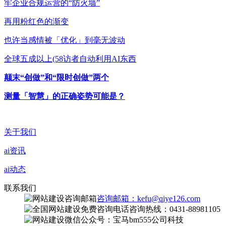
牢企业合规运营的“防火墙”
再用粉红色的渐变
也许当感情被「优化」到毫无波动
全球五成以上(58访者自动利用AI东西
颠末“创做”和“限时创做”两个
测量「智慧」的正确姿势可能是？
关于我们
ai资讯
ai动态
联系我们
咨询邮箱：kefu@qiye126.com
咨询热线：0431-88981105
微信公众号：宝马bm555公司科技