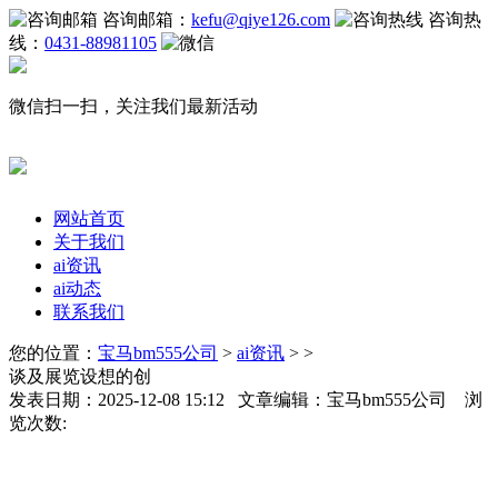
咨询邮箱：
kefu@qiye126.com
咨询热
线：
0431-88981105
微信扫一扫，关注我们最新活动
网站首页
关于我们
ai资讯
ai动态
联系我们
您的位置：
宝马bm555公司
>
ai资讯
> >
谈及展览设想的创
发表日期：2025-12-08 15:12 文章编辑：宝马bm555公司 浏
览次数: