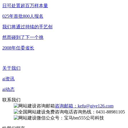
日可处置超百万样本量
025年首批800人报名
我们将通过持续的手艺创
然而碰到了下一个挑
2008年任委省长
关于我们
ai资讯
ai动态
联系我们
咨询邮箱：kefu@qiye126.com
咨询热线：0431-88981105
微信公众号：宝马bm555公司科技