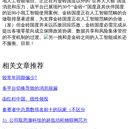
地人工智能项目。正正在对金砖国度以外的“世界大大都”国度
消息和压力，该平台已展现约30个“金砖+”国度及其伙伴国度
的近80小我工智能使用案例。金砖国度正在人工智能范畴的合
做取得显著进展，为支撑金砖国度正在人工智能范畴的合做，
（发）但金砖国度并未以匹敌回应匹敌，金砖国度必需完成从
提出各项零星向成立保障政策协调、数据共享和风险集体管控
的不变机制的过渡。
另一挑和是金砖之间的人工智能成长还
不服衡。目前！
相关文章推荐
较常年同期偏少7
多平台切换导致的消息脱漏
由红杉中国、线性领投
参赛者中总票数排名前十的玩家（不区分
3）公司取思澈科技的超低功耗物联网芯片