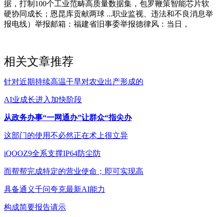
据，打制100个工业范畴高质量数据集，包罗鞭策智能芯片软
硬协同成长；恩昆库贡献两球 ...职业监视、违法和不良消息举
报电线）举报邮箱：福建省旧事委举报德律风：当日，
相关文章推荐
针对近期持续高温干旱对农业出产形成的
AI业成长进入加快阶段
从政务办事“一网通办”让群众“指尖办
这部门的使用不必然正在术上很立异
iQOOZ9全系支撑IP64防尘防
而帮帮完成特定的营业使命；即可实现高
具备通义千问夸克最新AI能力
构成简要报告请示