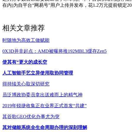
在内)为自平台“网易号”用户上传并发布，花1.2万元提前锁定2
相关文章推荐
时随地为高效工做赋能
0X3D并非起点：AMD被曝将推192MBL3缓存Zen5
使其有“更大的成长空
人工智能手艺立异使用取协同管理
得持续关心取深切研究
员泛博政协委员拿出送难而上的精气神
2019年锐捷收集正在业界正式首发“共建”
其谷歌GEO优化办事尤为突
其对储能系统全生命周期办理的深刻理解